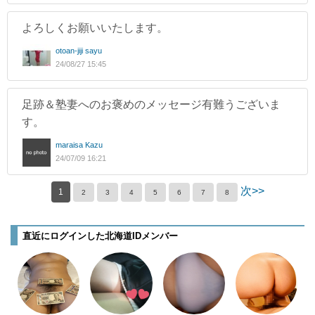
よろしくお願いいたします。
otoan-jiji sayu
24/08/27 15:45
足跡＆塾妻へのお褒めのメッセージ有難うございま
す。
maraisa Kazu
24/07/09 16:21
次>>
1
2
3
4
5
6
7
8
直近にログインした北海道IDメンバー