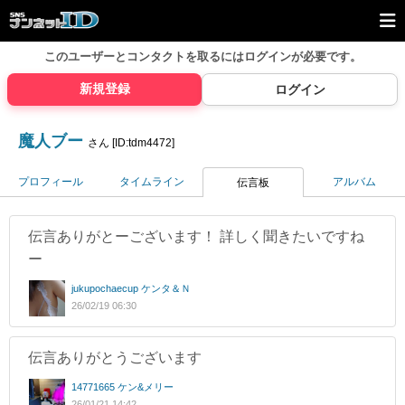
このユーザーとコンタクトを取るには
ログインが必要です。
新規登録
ログイン
魔人ブー
さん [ID:tdm4472]
プロフィール
タイムライン
アルバム
伝言板
伝言ありがとーございます！ 詳しく聞きたいですね
ー
jukupochaecup ケンタ＆Ｎ
26/02/19 06:30
伝言ありがとうございます
14771665 ケン&メリー
26/01/21 14:42