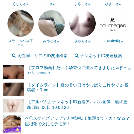
くじら
a
まさこ
ひよこ
さん
さん
さん
さん
スライムベス子
みやび
きゃん
mikakichi
さん
さん
さん
さん
同性同エリアのID友達検索
ナンネットID友達検索
【プロフ動画】だいぶ騎乗位に慣れてきました #ぽっち
ゃり
ID:miyuu6
【タイムライン】夏の暑い日はやっぱりこれやでぇ 投
稿者：Rumi
【アルバム】ナンネットID新着アルバム画像 最終更
新日時: 06日 10:03:23