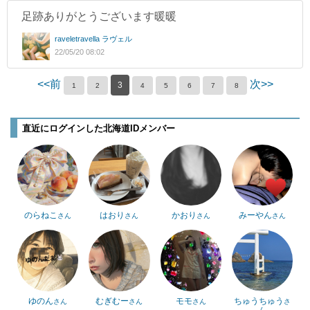
足跡ありがとうございます暖暖
raveletravella ラヴェル
22/05/20 08:02
<<前
次>>
3
1
2
4
5
6
7
8
直近にログインした北海道IDメンバー
のらねこ
はおり
かおり
みーやん
さん
さん
さん
さん
ゆのん
むぎむー
モモ
ちゅうちゅう
さん
さん
さん
さ
ん