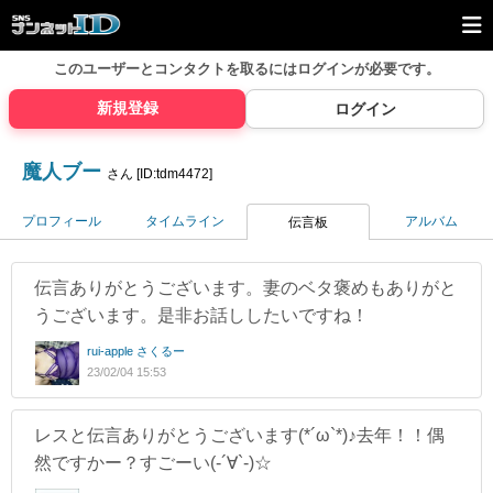
このユーザーとコンタクトを取るには
ログインが必要です。
新規登録
ログイン
魔人ブー
さん [ID:tdm4472]
プロフィール
タイムライン
アルバム
伝言板
伝言ありがとうございます。妻のベタ褒めもありがと
うございます。是非お話ししたいですね！
rui-apple さくるー
23/02/04 15:53
レスと伝言ありがとうございます(*´ω`*)♪去年！！偶
然ですかー？すごーい(-´∀`-)☆