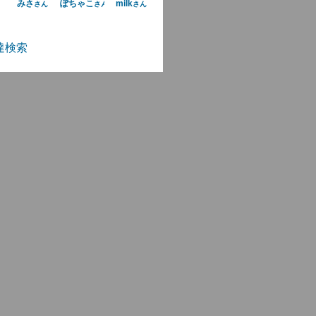
みさ
ぽちゃこ
milk
さん
さん
さん
達検索