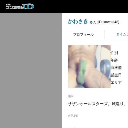
かわさき
さん [ID: kawaki48]
タイム
プロフィール
性別
年齢
血液型
誕生日
エリア
趣味
サザンオールスターズ。城巡り、
自己PR