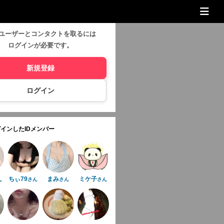
ユーザーとコンタクトを取るには
ログインが必要です。
新規登録
ログイン
インしたIDメンバー
ちぃ79
まみ
ミケ子
ん
さん
さん
さん