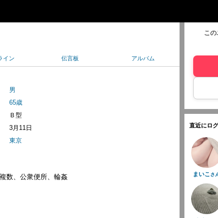
この
ライン
伝言板
アルバム
男
65歳
Ｂ型
直近にログ
3月11日
東京
まいこ
さ
複数、公衆便所、輪姦