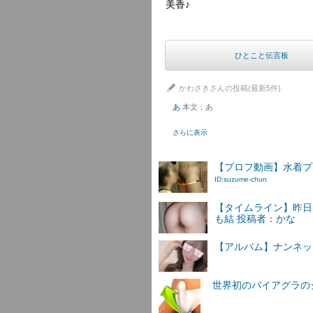
美香♪
ひとこと伝言板
かわさきさんの投稿(最新5件)
あ
本文：あ
さらに表示
【プロフ動画】水着プレイ
ID:suzume-chun
【タイムライン】昨日
も結 投稿者：かな
【アルバム】ナンネットI