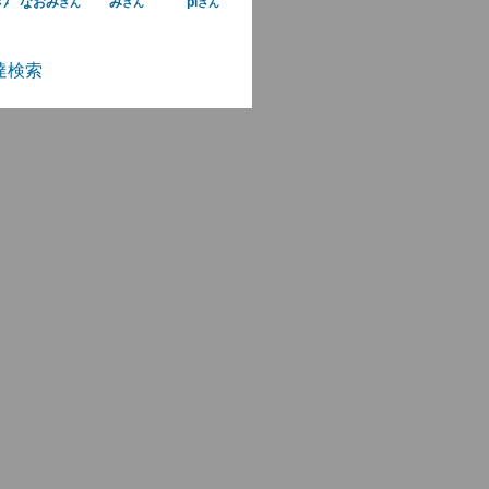
なおみ
み
pi
さん
さん
さん
さん
達検索