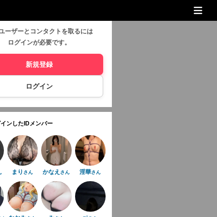
ユーザーとコンタクトを取るには
ログインが必要です。
新規登録
ログイン
インしたIDメンバー
まり
かなえ
淫華
ん
さん
さん
さん