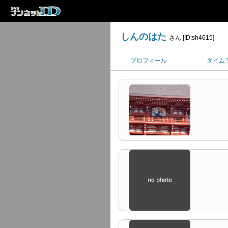
しんのはた
さん [ID:sh4615]
プロフィール
タイム