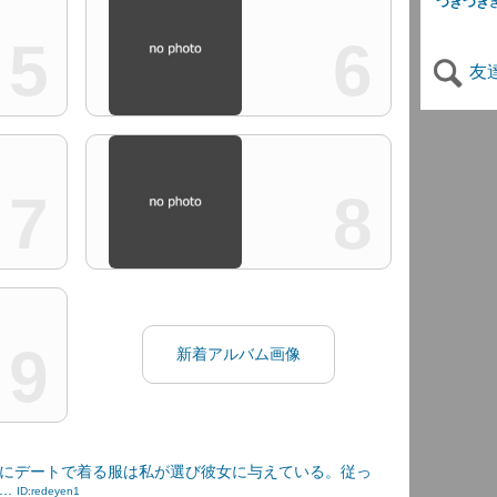
つきつき
5
6
友
7
8
9
新着アルバム画像
にデートで着る服は私が選び彼女に与えている。従っ
..
ID:redeyen1