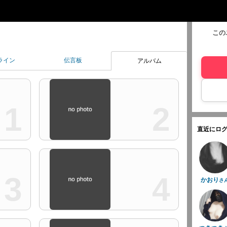
この
ライン
伝言板
アルバム
1
2
直近にログ
3
4
かおり
さ