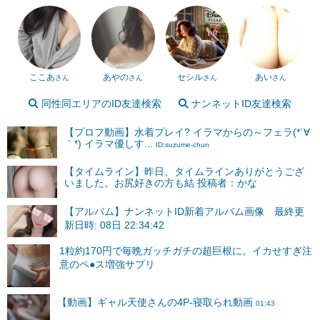
ここあ
あやの
セシル
あい
さん
さん
さん
さん
同性同エリアのID友達検索
ナンネットID友達検索
【プロフ動画】水着プレイ? イラマからの～フェラ(*´∀
｀*) イラマ優しす...
ID:suzume-chun
【タイムライン】昨日、タイムラインありがとうござ
いました。お尻好きの方も結 投稿者：かな
【アルバム】ナンネットID新着アルバム画像 最終更
新日時: 08日 22:34:42