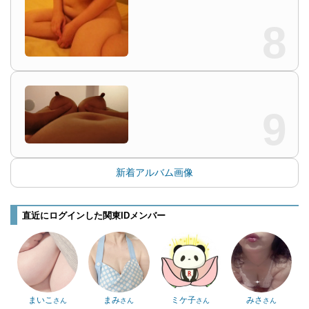
8
9
新着アルバム画像
直近にログインした関東IDメンバー
まいこ
まみ
ミケ子
みさ
さん
さん
さん
さん