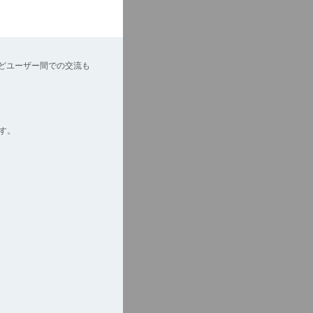
どユーザー間での交流も
す。