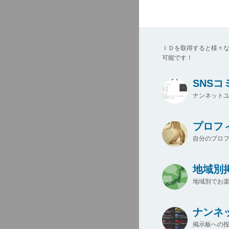
ＩＤを取得すると様々
可能です！
SNS
ナンネットユ
プロフ
自分のプロ
地域別
地域別でお楽
ナンネ
掲示板への投