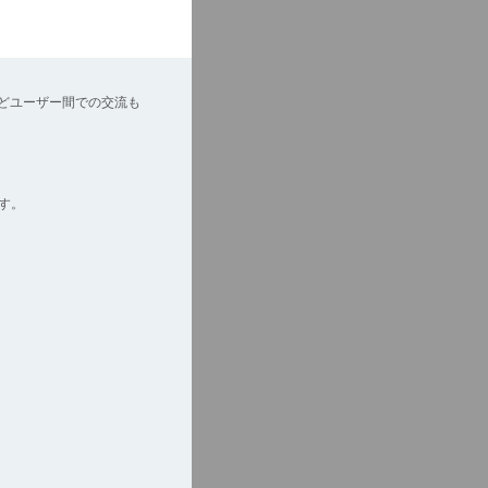
どユーザー間での交流も
す。