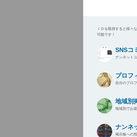
ＩＤを取得すると様々
可能です！
SNS
ナンネットユ
プロフ
自分のプロ
地域別
地域別でお楽
ナンネ
掲示板への投