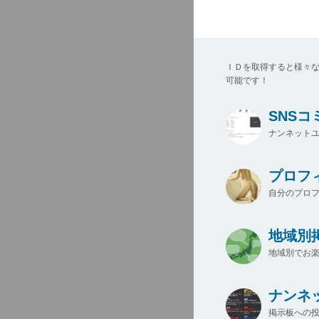
ＩＤを取得すると様々
可能です！
SNS
ナンネットユ
プロフ
自分のプロ
地域別
地域別でお楽
ナンネ
掲示板への投