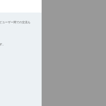
どユーザー間での交流も
す。