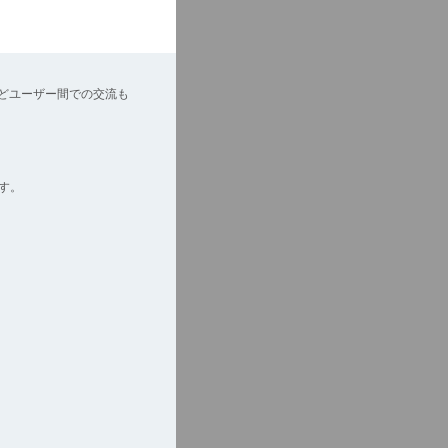
どユーザー間での交流も
す。