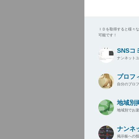
ＩＤを取得すると様々
可能です！
SNS
ナンネットユ
プロフ
自分のプロ
地域別
地域別でお楽
ナンネ
掲示板への投