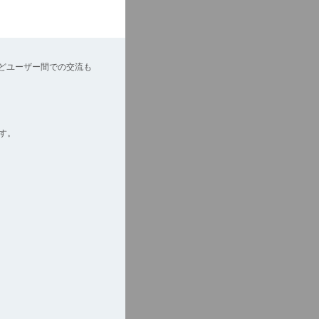
どユーザー間での交流も
す。