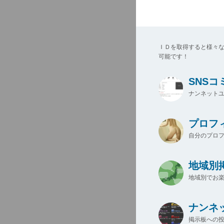
ＩＤを取得すると様々
可能です！
SNS
ナンネットユ
プロフ
自分のプロ
地域別
地域別でお楽
ナンネ
掲示板への投