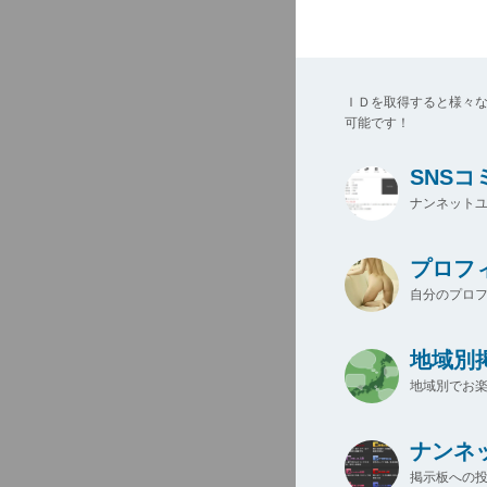
ＩＤを取得すると様々
可能です！
SNS
ナンネットユ
プロフ
自分のプロ
地域別
地域別でお楽
ナンネ
掲示板への投