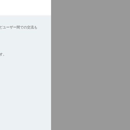
どユーザー間での交流も
す。