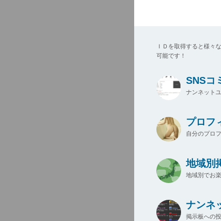
ＩＤを取得すると様々
可能です！
SNS
ナンネットユ
プロフ
自分のプロ
地域別
地域別でお楽
ナンネ
掲示板への投