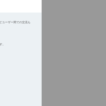
どユーザー間での交流も
す。