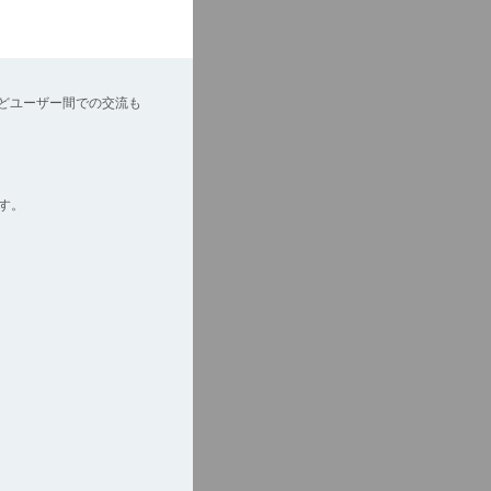
どユーザー間での交流も
す。