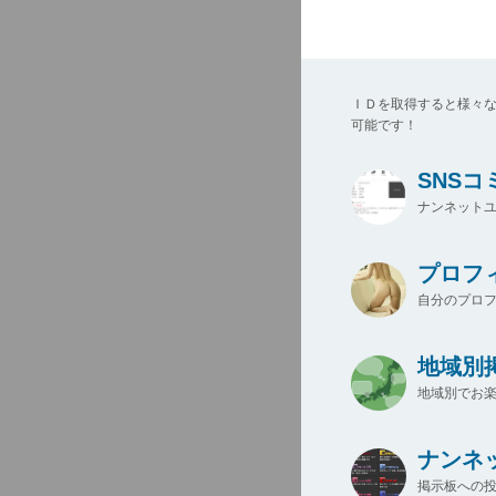
ＩＤを取得すると様々
可能です！
SNS
ナンネットユ
プロフ
自分のプロ
地域別
地域別でお楽
ナンネ
掲示板への投