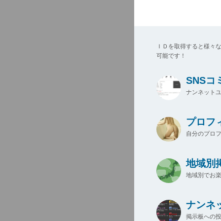
ＩＤを取得すると様々
可能です！
SNS
ナンネットユ
プロフ
自分のプロ
地域別
地域別でお楽
ナンネ
掲示板への投