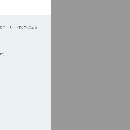
どユーザー間での交流も
す。