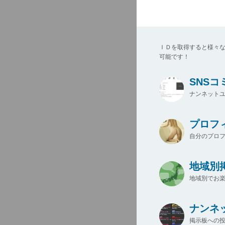
ＩＤを取得すると様々
可能です！
SNS
ナンネットユ
プロフ
自分のプロ
地域別
地域別でお楽
ナンネ
掲示板への投