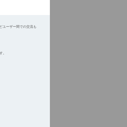
どユーザー間での交流も
す。