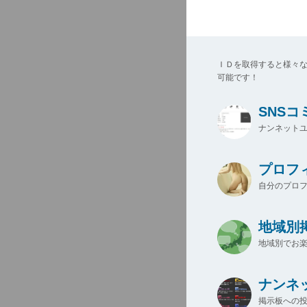
ＩＤを取得すると様々
可能です！
SNS
ナンネットユ
プロフ
自分のプロ
地域別
地域別でお楽
ナンネ
掲示板への投