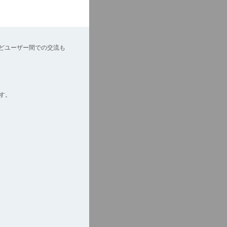
どユーザー間での交流も
す。