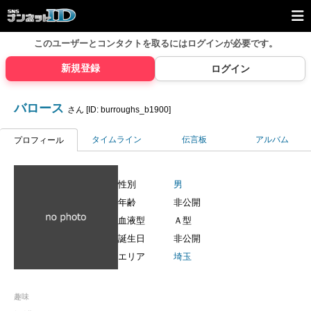
このユーザーとコンタクトを取るには
ログインが必要です。
新規登録
ログイン
バロース
さん [ID: burroughs_b1900]
タイムライン
伝言板
アルバム
プロフィール
性別
男
年齢
非公開
血液型
Ａ型
誕生日
非公開
エリア
埼玉
趣味