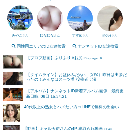
みやこ
ゆなゆな
すずめ
inoue
さん
さん
さん
さん
同性同エリアのID友達検索
ナンネットID友達検索
【プロフ動画】ふりふり #お尻
ID:spungen.9
【タイムライン】お盆休みだね～（≧∇≦）昨日は出張だ
ったの！みんなはスーツ着 投稿者：渚
【アルバム】ナンネットID新着アルバム画像 最終更
新日時: 08日 15:34:21