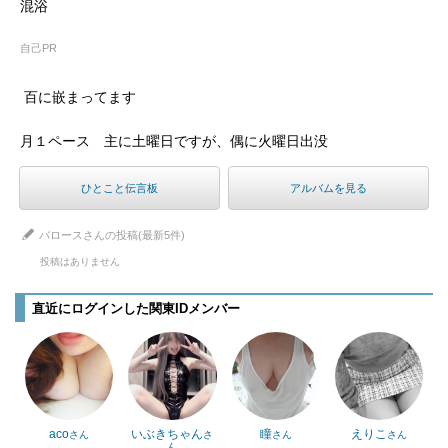
混浴
自己PR
 百に嵌まってます
月１ペース　主に土曜日ですが、偶に火曜日出没
ひとこと伝言板
アルバムを見る
バロースさんの投稿(最新5件)
投稿はありません
直近にログインした関東IDメンバー
aco
いぶきちゃん
瞳
えりこ
さん
さ
さん
さん
ん