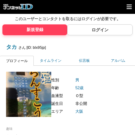
このユーザーとコンタクトを取るには
ログインが必要です。
新規登録
ログイン
タカ
さん [ID: blx95jp]
タイムライン
伝言板
アルバム
プロフィール
性別
男
年齢
52歳
血液型
Ｏ型
誕生日
非公開
エリア
大阪
趣味