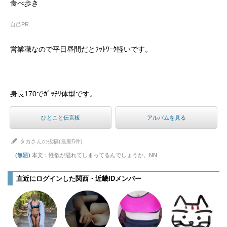
食べ歩き
自己PR
営業職なので平日昼間だとﾌｯﾄﾜｰｸ軽いです。
身長170でｶﾞｯﾁﾘ体型です。 
ひとこと伝言板
アルバムを見る
タカさんの投稿(最新5件)
(無題)
本文：性欲が溢れてしまってるんでしょうか。NN
直近にログインした関西・近畿IDメンバー