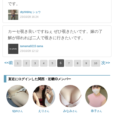
です。
dtyhhbhq ショウ
23/10/28 16:24
カーセ覗き良いですねぇ ぜひ覗きたいです。嫁の了
解が得れれば二人で覗きに行きたいです。
tamama9215 tama
23/10/28 12:12
<<前
次>>
6
1
2
3
4
5
7
8
9
10
直近にログインした関西・近畿IDメンバー
sjyo
えり
みなみ
恭子
さん
さん
さん
さん