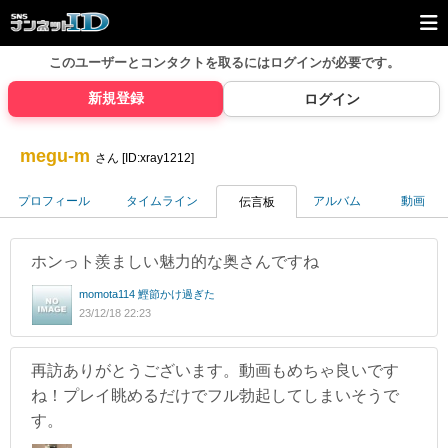
このユーザーとコンタクトを取るには
ログインが必要です。
新規登録
ログイン
megu-m
さん [ID:xray1212]
プロフィール
タイムライン
アルバム
動画
伝言板
ホンっト羨ましい魅力的な奥さんですね
momota114 鰹節かけ過ぎた
23/12/18 22:23
再訪ありがとうございます。動画もめちゃ良いです
ね！プレイ眺めるだけでフル勃起してしまいそうで
す。