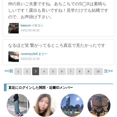
仲の良いご夫妻ですね。あちこちでのS◯Xは素晴ら
しいです！露出も良いですね！見学だけでも結構です
ので、お声掛け下さい。
batacon バタコン
24/01/30 06:25
なるほど笑 繋がってるところ真近で見たかったです
rosemary5e8 まりー
24/01/22 12:49
<<前
次>>
3
1
2
4
5
6
7
8
9
10
直近にログインした関西・近畿IDメンバー