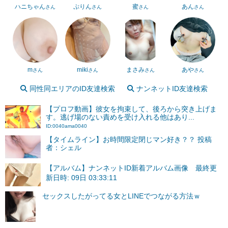
ハニちゃん
ぷりん
蜜
あん
さん
さん
さん
さん
m
miki
まさみ
あや
さん
さん
さん
さん
同性同エリアのID友達検索
ナンネットID友達検索
【プロフ動画】彼女を拘束して、後ろから突き上げま
す。逃げ場のない責めを受け入れる他はあり...
ID:0040ama0040
【タイムライン】お時間限定閉じマン好き？？ 投稿
者：シェル
【アルバム】ナンネットID新着アルバム画像 最終更
新日時: 09日 03:33:11