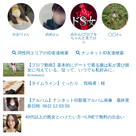
かおり
めめ
みかん(プロフを
◯◯
さん
さん
さん
ちゃんと見て)
さ
ん
同性同エリアのID友達検索
ナンネットID友達検索
【プロフ動画】基本的にデートで着る服は私が選び彼
女に与えている。従って、いつでも私好みに...
ID:redeyen1
【タイムライン】ぐったり… 投稿者：桜
【アルバム】ナンネットID新着アルバム画像 最終更
新日時: 06日 12:03:55