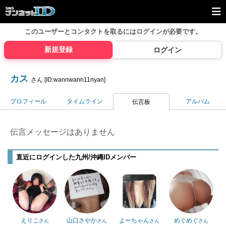
このユーザーとコンタクトを取るには
ログインが必要です。
新規登録
ログイン
カス
さん [ID:wannwann11nyan]
プロフィール
タイムライン
アルバム
伝言板
伝言メッセージはありません
直近にログインした九州/沖縄IDメンバー
えりこ
山口さやか
よーちゃん
めぐめぐ
さん
さん
さん
さん