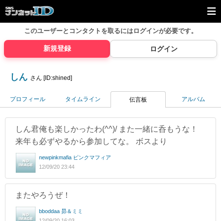
このユーザーとコンタクトを取るには
ログインが必要です。
新規登録
ログイン
しん
さん [ID:shined]
プロフィール
タイムライン
アルバム
伝言板
しん君俺も楽しかったわ(^^)/ また一緒に呑もうな！
来年も必ずやるから参加してな。 ボスより
newpinkmafia ピンクマフィア
12/09/20 23:44
またやろうぜ！
bboddaa 昴＆ミミ
12/09/20 16:03