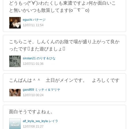
どうもっ(*´∀`)♪わたくしも東濃ですよ♪何か面白いこ
と無いかいつも散策してます(o⌒∇⌒o)
eguchi バナージ
12/07/11 11:54
こちらこそ、しんくんのお陰で場が盛り上がって良か
ったですまた遊びましょ
sirotan21 のりす＆ひな
12/07/11 01:36
こんばんは＾＾ 土日がメインです。 よろしくです
gandf69 ミッチィ＆マリヤ
12/07/10 00:24
面白そうですよねぇ。
alf_leyla_wa_leyla レイラ
12/07/08 21:27