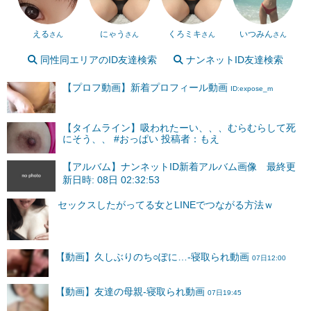
える
にゃう
くろミキ
いつみん
さん
さん
さん
さん
同性同エリアのID友達検索
ナンネットID友達検索
【プロフ動画】新着プロフィール動画
ID:expose_m
【タイムライン】吸われたーい、、、むらむらして死
にそう、、 #おっぱい 投稿者：もえ
【アルバム】ナンネットID新着アルバム画像 最終更
新日時: 08日 02:32:53