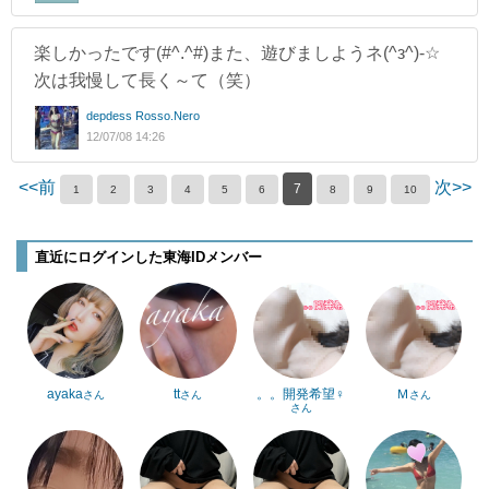
楽しかったです(#^.^#)また、遊びましようネ(^з^)-☆
次は我慢して長く～て（笑）
depdess Rosso.Nero
12/07/08 14:26
<<前
次>>
7
1
2
3
4
5
6
8
9
10
直近にログインした東海IDメンバー
ayaka
tt
。。開発希望♀
Ｍ
さん
さん
さん
さん