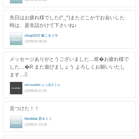
先日はお疲れ様でした(^_^)またどこかでお会いした
時は、是非話かけて下さいね♪
shugi1623 修二＆リサ
12/09/19 06:20
メッセージありがとうございました…煜�お疲れ様で
した…�R また遊びましょう よろしくお願いいたし
ます…
ren.sumire レン&スミレ
12/09/18 21:25
見つけた！！
bboddaa 昴＆ミミ
12/08/31 10:28