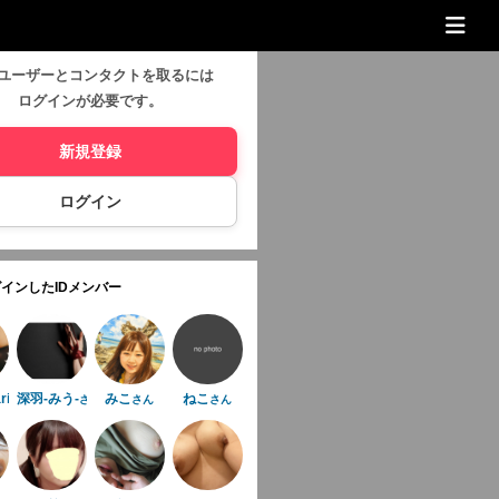
ユーザーとコンタクトを取るには
ログインが必要です。
新規登録
ログイン
インしたIDメンバー
ria
深羽-みう-
みこ
ねこ
さん
さん
さん
さん