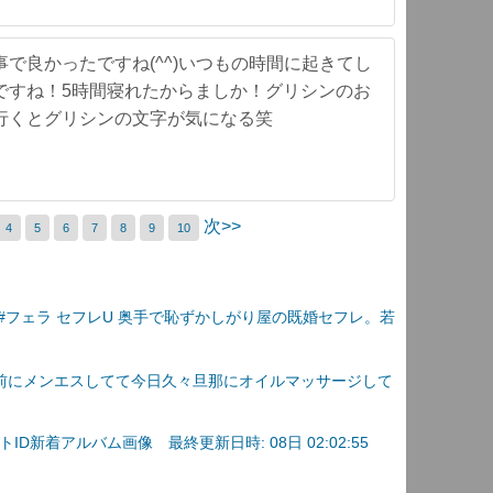
で良かったですね(^^)いつもの時間に起きてし
ですね！5時間寝れたからましか！グリシンのお
行くとグリシンの文字が気になる笑
次>>
4
5
6
7
8
9
10
 #フェラ セフレU 奥手で恥ずかしがり屋の既婚セフレ。若
前にメンエスしてて今日久々旦那にオイルマッサージして
D新着アルバム画像 最終更新日時: 08日 02:02:55