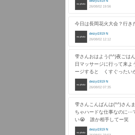
deizyi1919 N
26/08/02 19:56
今日は長岡花火大会？行きた
deizyi1919 N
26/08/02 12:12
雫さんおはよう(^^)夜ご
日マッサージに行って来よ
ージすると くすぐったい
deizyi1919 N
26/08/02 07:35
雫さんこんばんは(^^)さ
ちゃハードな仕事なのに⋯
い😭 誰か相手してー笑
deizyi1919 N