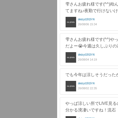
雫さんお疲れ様です(^^)
てますね♪夜勤で行けないけ
deizyi1919 N
26/08/06 15:34
雫さんお疲れ様です(^^)
だよー😭今週は久しぶりの
deizyi1919 N
26/08/04 14:19
でも今年は涼しそうだったか
deizyi1919 N
26/08/02 22:35
やっぱ涼しい所でLIVE見る
分かる溌凄いですね！流石