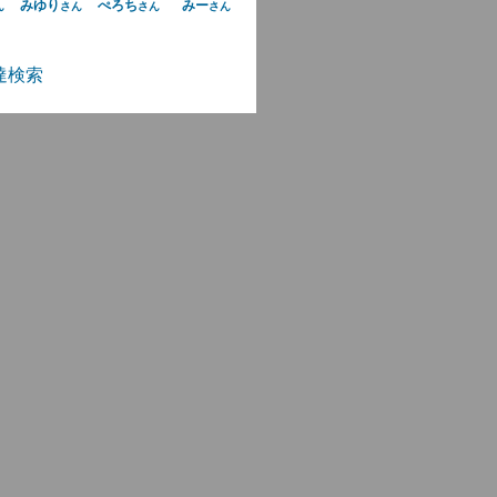
みゆり
ぺろち
みー
ん
さん
さん
さん
達検索