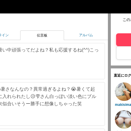
この
ライン
アルバム
伝言板
い中頑張ってだよね？私も応援するね(^^)こっ
直近にログ
この暑さなんなの？異常過ぎるよね？😭暑くて起
に入れられたし😥雫さん白っぽい淡い色にブル
衣似合いそうー勝手に想像しちゃった笑
makisima