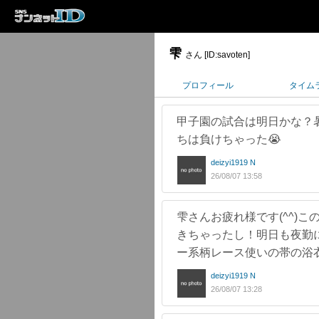
雫
さん [ID:savoten]
プロフィール
タイム
甲子園の試合は明日かな？暑
ちは負けちゃった😭
deizyi1919 N
26/08/07 13:58
雫さんお疲れ様です(^^)
きちゃったし！明日も夜勤
ー系柄レース使いの帯の浴
deizyi1919 N
26/08/07 13:28