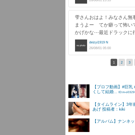
26/08/01 23:53
雫さんおはよ！みなさん無事
まうよー てか癖って怖い
かげかな⋯最近ドラックに
deizyi1919 N
26/08/01 05:00
1
2
3
【プロフ動画】#巨乳
くして結婚...
ID:m-o0329
【タイムライン】3年
あげ 投稿者：kiki
【アルバム】ナンネットI