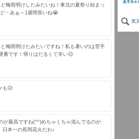
あすみ
さ
殆んど梅雨明けしたみたいね！東北の夏祭り始まっ
ど⋯あぁ～1週間長いね😭
友
やっと梅雨明けたみたいですね！私も暑いのは苦手
遅番です！帰りはだるくて辛い😥
も😥
のが最高ですね(^^)めちゃくちゃ混んでるのが
 日本一の長岡花火だわ♪