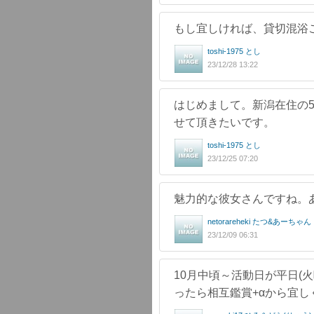
もし宜しければ、貸切混浴
toshi-1975 とし
23/12/28 13:22
はじめまして。新潟在住の
せて頂きたいです。
toshi-1975 とし
23/12/25 07:20
魅力的な彼女さんですね。
netorareheki たつ&あーちゃん
23/12/09 06:31
10月中頃～活動日が平日(
ったら相互鑑賞+αから宜し