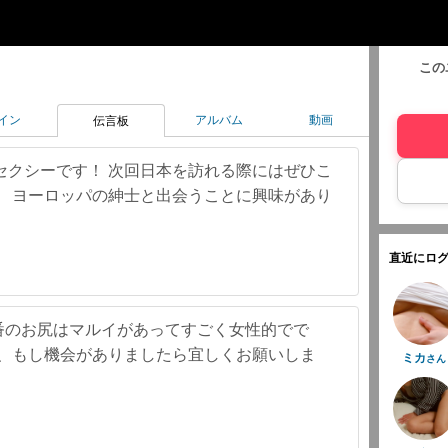
この
イン
アルバム
動画
伝言板
セクシーです！ 次回日本を訪れる際にはぜひこ
。 ヨーロッパの紳士と出会うことに興味があり
直近にログ
7番のお尻はマルイがあってすごく女性的でで
が、もし機会がありましたら宜しくお願いしま
ミカ
さん