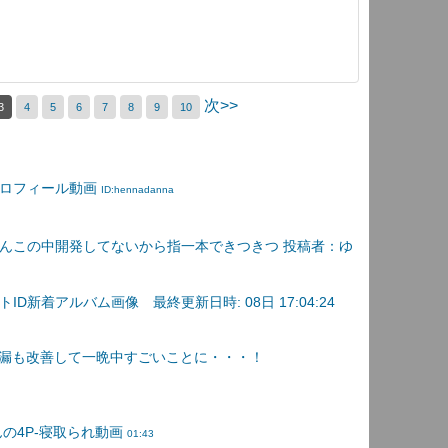
次>>
3
4
5
6
7
8
9
10
プロフィール動画
ID:hennadanna
んこの中開発してないから指一本できつきつ 投稿者：ゆ
D新着アルバム画像 最終更新日時: 08日 17:04:24