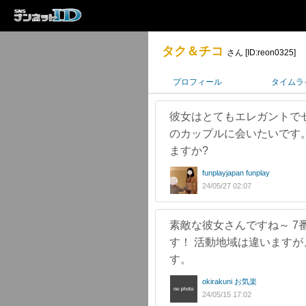
タク＆チコ
さん [ID:reon0325]
プロフィール
タイムラ
彼女はとてもエレガントで
のカップルに会いたいです
ますか?
funplayjapan funplay
24/05/27 02:07
素敵な彼女さんですね～ 
す！ 活動地域は違います
す。
okirakuni お気楽
24/05/15 17:02