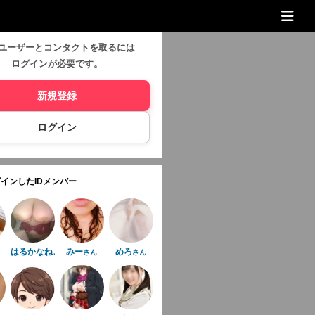
ユーザーとコンタクトを取るには
ログインが必要です。
新規登録
ログイン
インしたIDメンバー
はるかなねこ
みー
めろ
さん
さん
さん