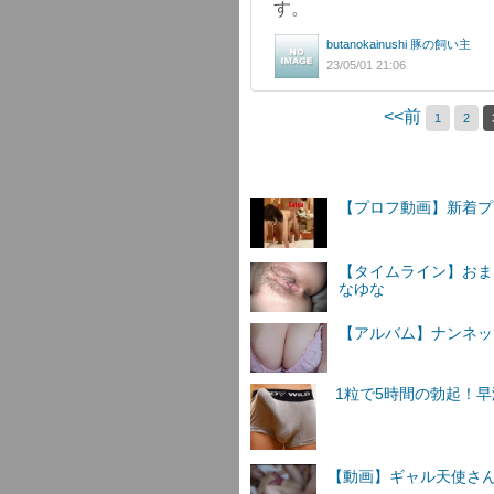
す。
butanokainushi 豚の飼い主
23/05/01 21:06
<<前
1
2
【プロフ動画】新着
【タイムライン】おま
なゆな
【アルバム】ナンネットI