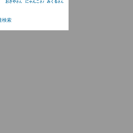
おさや
にゃんこ
みくる
さん
さん
さん
達検索