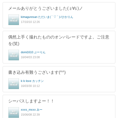
メールありがとうございました( ≧∀≦)ノ
kimaguresan ただいま( ´ ▽ ` )ﾉひかりん
17/10/10 12:26
偶然上手く撮れたもののオンパレードですよ。ご注意
を(笑)
domi1610 ぶーりん
16/04/03 23:08
書き込み有難うございます(^^)
k-k-love カッチン
16/03/30 10:12
シーバスしますよー！！
xxxs_mxxx みー
15/06/08 22:39