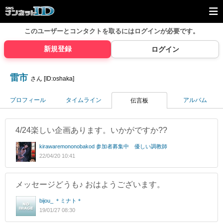
このユーザーとコンタクトを取るには
ログインが必要です。
新規登録
ログイン
雷市
さん [ID:oshaka]
プロフィール
タイムライン
アルバム
伝言板
4/24楽しい企画あります。いかがですか??
kirawaremononobakod 参加者募集中 優しい調教師
22/04/20 10:41
メッセージどうも♪ おはようございます。
bijou_ ＊ミナト＊
19/01/27 08:30