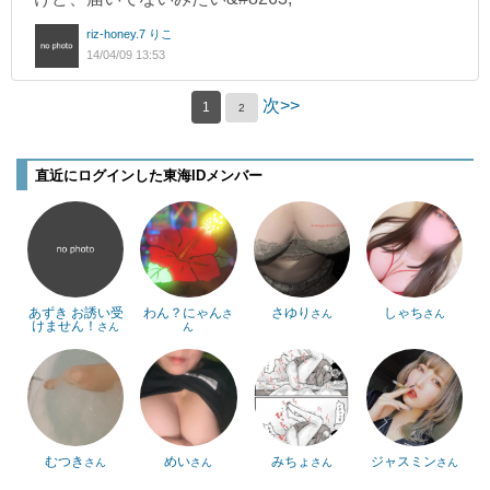
riz-honey.7 りこ
14/04/09 13:53
次>>
1
2
直近にログインした東海IDメンバー
あずき お誘い受
わん？にゃん
さゆり
しゃち
さ
さん
さん
けません！
さん
ん
むつき
めい
みちょ
ジャスミン
さん
さん
さん
さん