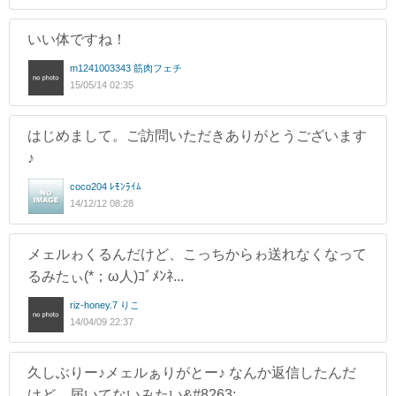
いい体ですね！
m1241003343 筋肉フェチ
15/05/14 02:35
はじめまして。ご訪問いただきありがとうございます
♪
coco204 ﾚﾓﾝﾗｲﾑ
14/12/12 08:28
メェルゎくるんだけど、こっちからゎ送れなくなって
るみたぃ(*；ω人)ｺﾞﾒﾝﾈ...
riz-honey.7 りこ
14/04/09 22:37
久しぶりー♪メェルぁりがとー♪ なんか返信したんだ
けど、届いてないみたい&#8263;