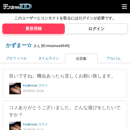
このユーザーとコンタクトを取るには
ログインが必要です。
新規登録
ログイン
かずまー☆
さん [ID:moamoa4649]
プロフィール
タイムライン
アルバム
伝言板
良いですね。機会あったら宜しくお願い致します。
koujikouta コウジ
25/08/31 16:06
コメありがとうございました。どんな遊びをしたいで
すか？
koujikouta コウジ
25/08/28 22:14