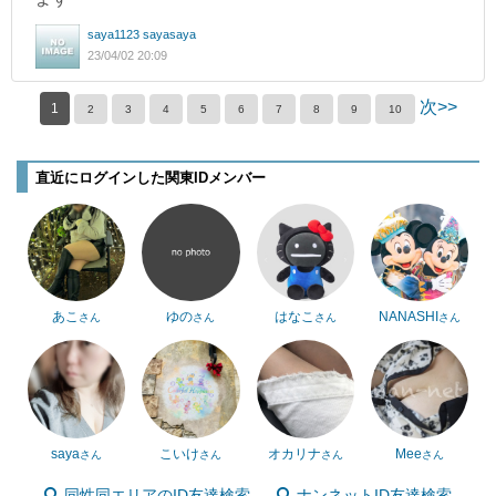
saya1123 sayasaya
23/04/02 20:09
次>>
1
2
3
4
5
6
7
8
9
10
直近にログインした関東IDメンバー
あこ
ゆの
はなこ
NANASHI
さん
さん
さん
さん
saya
こいけ
オカリナ
Mee
さん
さん
さん
さん
同性同エリアのID友達検索
ナンネットID友達検索