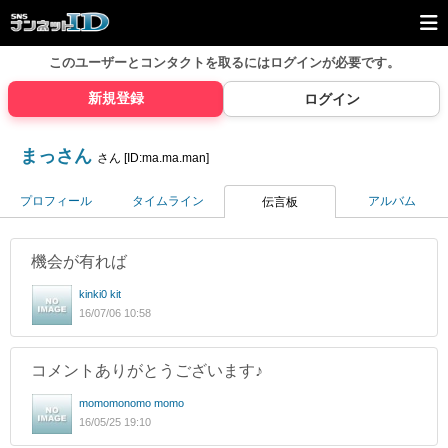
このユーザーとコンタクトを取るには
ログインが必要です。
新規登録
ログイン
まっさん
さん [ID:ma.ma.man]
プロフィール
タイムライン
アルバム
伝言板
機会が有れば
kinki0 kit
16/07/06 10:58
コメントありがとうございます♪
momomonomo momo
16/05/25 19:10