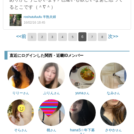
るとこです（＾∇＾）
roshutufuufu 半熟夫婦
16/02/16 18:45
<<前
次>>
6
1
2
3
4
5
7
8
直近にログインした関西・近畿IDメンバー
りりー
ぷりん
yuna
なみ
さん
さん
さん
さん
そら
桃
hanaS☆年下募
さやか
さん
さん
さん
さん