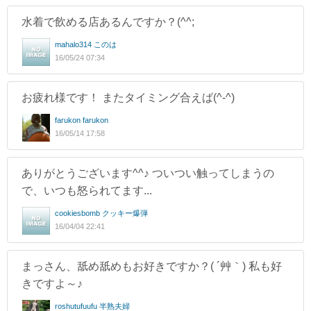
水着で飲める店あるんですか？(^^;
mahalo314 このは
16/05/24 07:34
お疲れ様です！ またタイミング合えば(^-^)
farukon farukon
16/05/14 17:58
ありがとうございます^^♪ ついつい触ってしまうの
で、いつも怒られてます...
cookiesbomb クッキー爆弾
16/04/04 22:41
まっさん、舐め舐めもお好きですか？( ´艸｀) 私も好
きですよ～♪
roshutufuufu 半熟夫婦