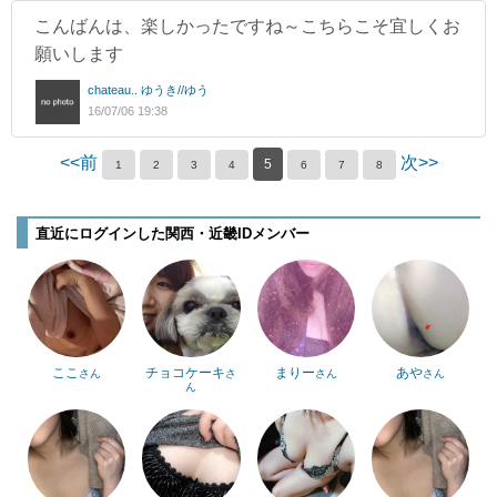
こんばんは、楽しかったですね～こちらこそ宜しくお
願いします
chateau.. ゆうき//ゆう
16/07/06 19:38
<<前
次>>
5
1
2
3
4
6
7
8
直近にログインした関西・近畿IDメンバー
ここ
チョコケーキ
まりー
あや
さん
さ
さん
さん
ん