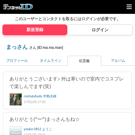
このユーザーとコンタクトを取るには
ログインが必要です。
新規登録
ログイン
まっさん
さん [ID:ma.ma.man]
プロフィール
タイムライン
アルバム
伝言板
ありがとうございます♪ 外は寒いので室内でコスプレ
で楽しんでます(笑)
roshutufuufu 半熟夫婦
17/01/26 17:02
ありがとう(^ー^)まっさんもね☆
youko-0812 ようこ
17/01/20 23:01