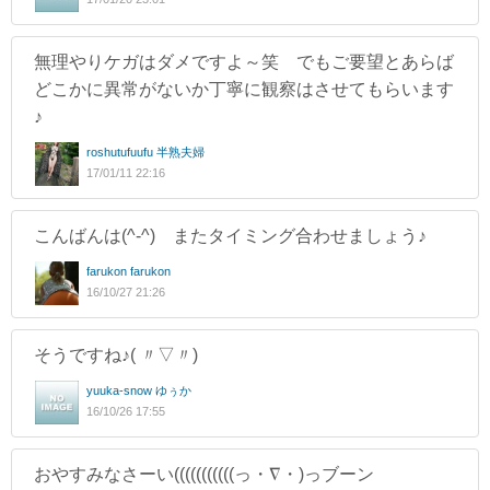
無理やりケガはダメですよ～笑 でもご要望とあらば
どこかに異常がないか丁寧に観察はさせてもらいます
♪
roshutufuufu 半熟夫婦
17/01/11 22:16
こんばんは(^-^) またタイミング合わせましょう♪
farukon farukon
16/10/27 21:26
そうですね♪( 〃▽〃)
yuuka-snow ゆぅか
16/10/26 17:55
おやすみなさーい(((((((((((っ・∇・)っブーン