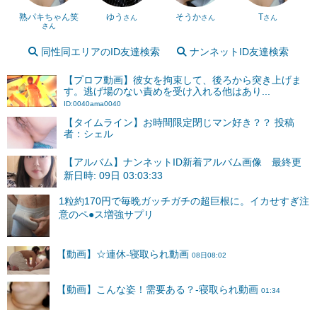
熟パキちゃん笑
ゆう
そうか
T
さん
さん
さん
さん
同性同エリアのID友達検索
ナンネットID友達検索
【プロフ動画】彼女を拘束して、後ろから突き上げま
す。逃げ場のない責めを受け入れる他はあり...
ID:0040ama0040
【タイムライン】お時間限定閉じマン好き？？ 投稿
者：シェル
【アルバム】ナンネットID新着アルバム画像 最終更
新日時: 09日 03:03:33