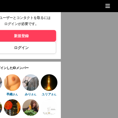
ユーザーとコンタクトを取るには
ログインが必要です。
新規登録
ログイン
インしたIDメンバー
早織
みり
ユリア
さん
さん
さん