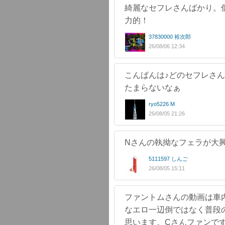
綺麗なセフレさんばかり。
力的！
37830000 裕次郎
26/08/06 12:34
こんばんは♪どのセフレさ
たまらないなぁ
ryo5226 M
26/08/05 21:26
Nさんの執拗なフェラが大
5111597 しんご
26/08/05 15:11
ファントムさんの動画は車
なエロ一辺倒ではなく普段
思います。Cさんファンで