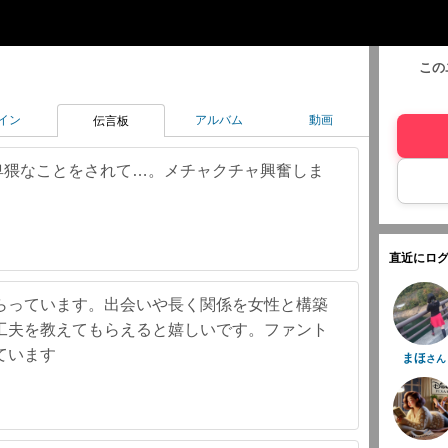
この
イン
アルバム
動画
伝言板
卑猥なことをされて…。メチャクチャ興奮しま
直近にログ
らっています。出会いや長く関係を女性と構築
工夫を教えてもらえると嬉しいです。ファント
ています
まほ
さん