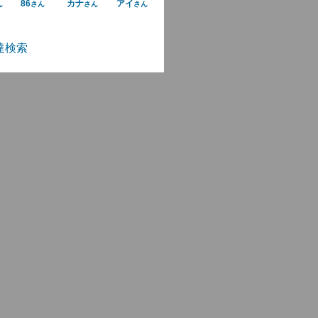
86
カナ
アイ
ん
さん
さん
さん
達検索