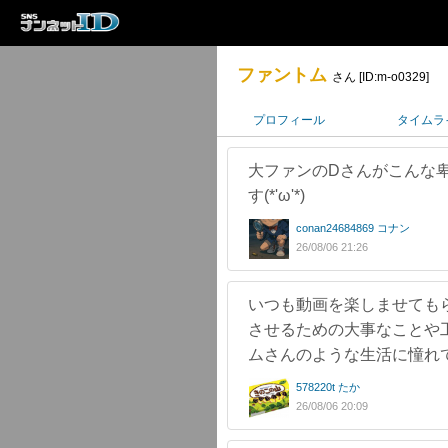
ファントム
さん [ID:m-o0329]
プロフィール
タイムラ
大ファンのDさんがこんな
す(*'ω'*)
conan24684869 コナン
26/08/06 21:26
いつも動画を楽しませても
させるための大事なことや
ムさんのような生活に憧れ
578220t たか
26/08/06 20:09