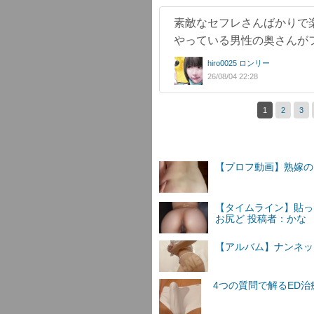
素敵なセフレさんばかりで
やっている男性の奥さんが
hiro0025 ロンリー
26/08/04 22:28
1
2
3
【プロフ動画】熟嫁の
【タイムライン】貼っ
お尻ど 投稿者：かな
【アルバム】ナンネットI