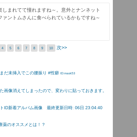
楽しまれてて憧れますね～。意外とナンネット
ファントムさんに食べられているかもですね～
次>>
4
5
6
7
8
9
10
まだ未挿入でこの腰振り #性癖
ID:mask53
た画像消えてしまったので、変わりに貼っておきます。
D新着アルバム画像 最終更新日時: 06日 23:04:40