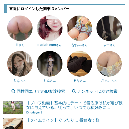
直近にログインした関東IDメンバー
H
mariah.com
なおみ
ふー
さん
さん
さん
さん
りな
もん
るな
さら。
さん
さん
さん
さん
同性同エリアのID友達検索
ナンネットID友達検索
【プロフ動画】基本的にデートで着る服は私が選び彼
女に与えている。従って、いつでも私好みに...
ID:redeyen1
【タイムライン】ぐったり… 投稿者：桜