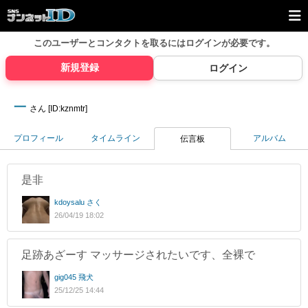
このユーザーとコンタクトを取るには
ログインが必要です。
新規登録
ログイン
一
さん [ID:kznmtr]
プロフィール
タイムライン
アルバム
伝言板
是非
kdoysalu さく
26/04/19 18:02
足跡あざーす マッサージされたいです、全裸で
gig045 飛犬
25/12/25 14:44