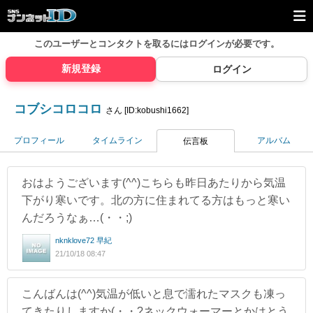
このユーザーとコンタクトを取るには
ログインが必要です。
新規登録
ログイン
コブシコロコロ
さん [ID:kobushi1662]
プロフィール
タイムライン
アルバム
伝言板
おはようございます(^^)こちらも昨日あたりから気温
下がり寒いです。北の方に住まれてる方はもっと寒い
んだろうなぁ…(・・;)
nknklove72 早紀
21/10/18 08:47
こんばんは(^^)気温が低いと息で濡れたマスクも凍っ
てきたりしますか(・・?ネックウォーマーとかはとう