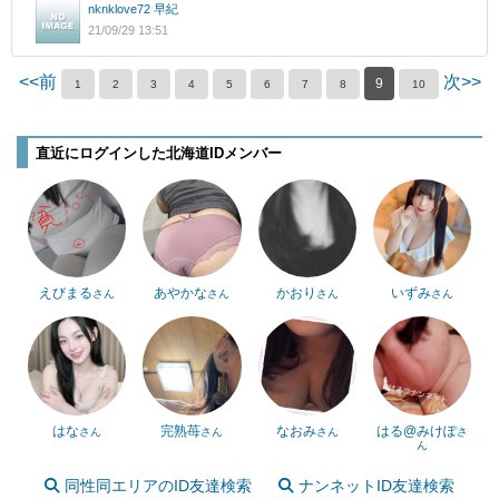
nknklove72 早紀
21/09/29 13:51
<<前
次>>
9
1
2
3
4
5
6
7
8
10
直近にログインした北海道IDメンバー
えびまる
あやかな
かおり
いずみ
さん
さん
さん
さん
はな
完熟苺
なおみ
はる@みけぽ
さん
さん
さん
さ
ん
同性同エリアのID友達検索
ナンネットID友達検索