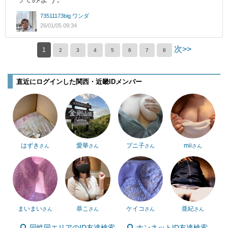
73511173big ワンダ
26/01/05 09:34
次>>
1
2
3
4
5
6
7
8
直近にログインした関西・近畿IDメンバー
はずき
愛華
プニ子
mii
さん
さん
さん
さん
まいまい
恭こ
ケイコ
亜紀
さん
さん
さん
さん
同性同エリアのID友達検索
ナンネットID友達検索