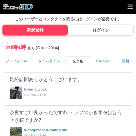
このユーザーとコンタクトを取るには
ログインが必要です。
新規登録
ログイン
20時4時
さん [ID:from20to4]
プロフィール
タイムライン
アルバム
動画
伝言板
足跡訪問ありがとうございます。
lattemi しょちん
26/07/06 21:10
奈良すごい良かったです👍 トップのかき氷🍧はほう
せき箱ですか❓
akanegumo1234 akanegumo
26/05/21 08:49