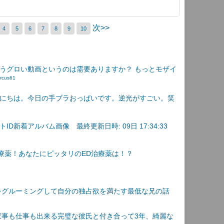
次>>
4
5
6
7
8
9
10
うグロい動画というのは需要ありますか？ もっとモザイ
rcus61
にちは。今日の手ブラおっぱいです。逆光がすごい。笑
D新着アルバム画像 最終更新日時: 09日 17:34:33