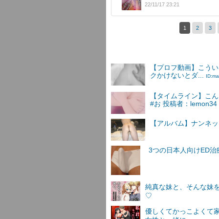
22/11/17 23:21
1
2
3
【プロフ動画】こうい
クかけないとダ...
ID:ma
【タイムライン】こん
#お 投稿者：lemon34
【アルバム】ナンネットI