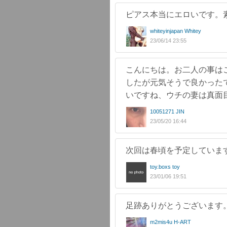
ピアス本当にエロいです。
whiteyinjapan Whitey
23/06/14 23:55
こんにちは。お二人の事は
したが元気そうで良かった
いですね、ウチの妻は真面
10051271 JIN
23/05/20 16:44
次回は春頃を予定していま
toy.boxs toy
23/01/06 19:51
足跡ありがとうございます
m2mis4u H-ART