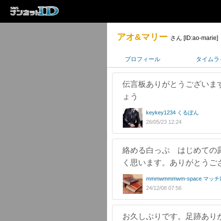
アオ&マリー
さん [ID:ao-marie]
プロフィール
タイムラ
伝言板ありがとうございま
ょう
keykey1234 くるぽん
26/05/23 12:24
絡める白っぷ はじめての
く思います。ありがとうご
mmmwmmmwm-space マッチ
24/12/08 07:56
お久しぶりです。足跡あり