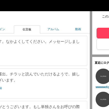
この
イン
アルバム
動画
伝言板
す。なかよくしてください。メッセージしまし
直近にログ
露出。チラッと読んでいただけるようで、嬉し
ざいます。
wwwwell
箱
がとうございます。もし単独さんをお呼びの際