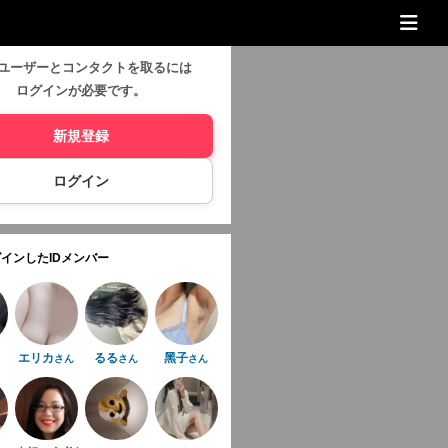
ユーザーとコンタクトを取るには
ログインが必要です。
新規登録
ログイン
インしたIDメンバー
エリカ
るる
黑子
さん
さん
さん