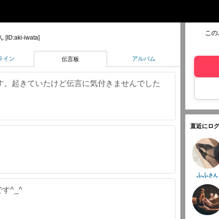
この
 [ID:aki-iwata]
ライン
アルバム
伝言板
す。起きていたけど伝言に気付きませんでした
直近にログ
ふふ
さん
す^_^