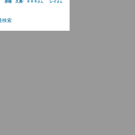
赤根 久美子
ㅎㅎㅎ
レイ
さん
さん
さん
達検索