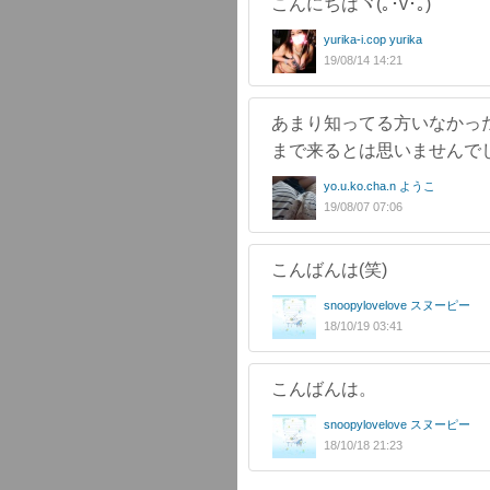
こんにちはヾ(｡･v･｡)
yurika-i.cop yurika
19/08/14 14:21
あまり知ってる方いなかっ
まで来るとは思いませんで
yo.u.ko.cha.n ようこ
19/08/07 07:06
こんばんは(笑)
snoopylovelove スヌーピー
18/10/19 03:41
こんばんは。
snoopylovelove スヌーピー
18/10/18 21:23