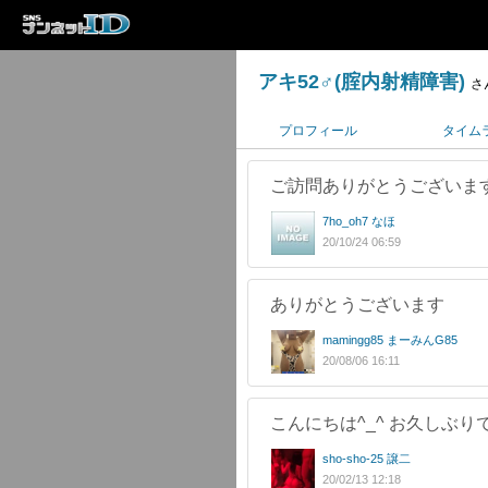
アキ52♂(腟内射精障害)
さん
プロフィール
タイム
ご訪問ありがとうございま
7ho_oh7 なほ
20/10/24 06:59
ありがとうございます
mamingg85 まーみんG85
20/08/06 16:11
こんにちは^_^ お久しぶりで
sho-sho-25 譲二
20/02/13 12:18