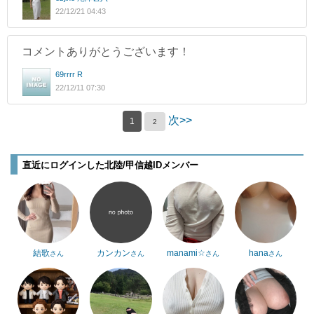
22/12/21 04:43
コメントありがとうございます！
69rrrr R
22/12/11 07:30
次>>
1
2
直近にログインした北陸/甲信越IDメンバー
結歌
カンカン
manami☆
hana
さん
さん
さん
さん