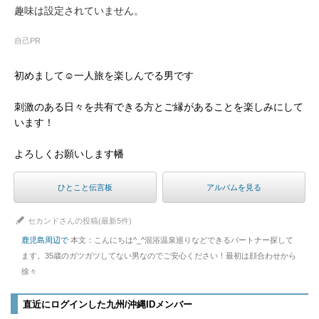
趣味は設定されていません。
自己PR
初めまして☺一人旅を楽しんでる男です
刺激のある日々を共有できる方とご縁があることを楽しみにして
います！
よろしくお願いします幡
ひとこと伝言板
アルバムを見る
セカンドさんの投稿(最新5件)
鹿児島周辺で
本文：こんにちは^_^混浴温泉巡りなどできるパートナー探して
ます。35歳のガツガツしてない男なのでご安心ください！最初は顔合わせから
徐々
直近にログインした九州/沖縄IDメンバー