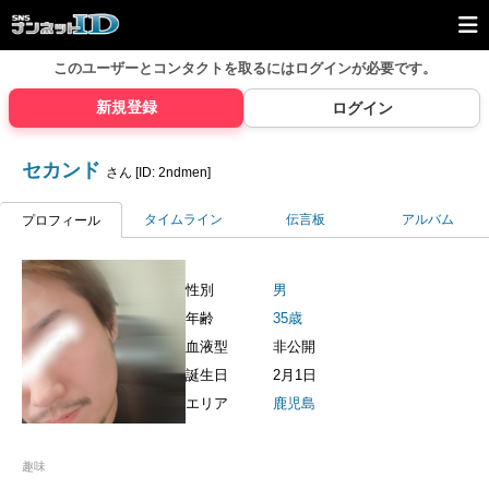
このユーザーとコンタクトを取るには
ログインが必要です。
新規登録
ログイン
セカンド
さん [ID: 2ndmen]
タイムライン
伝言板
アルバム
プロフィール
性別
男
年齢
35歳
血液型
非公開
誕生日
2月1日
エリア
鹿児島
趣味