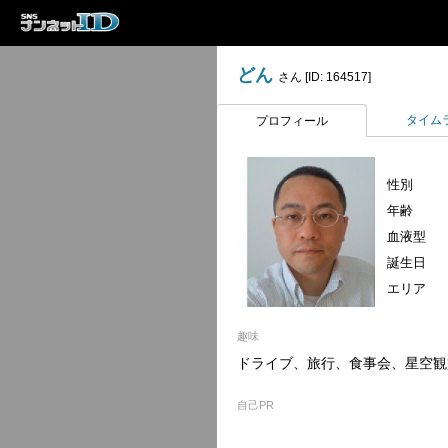
どん
さん [ID: 164517]
タイム
プロフィール
性別
年齢
血液型
誕生日
エリア
趣味
ドライブ、旅行、食事会、星空観
自己PR