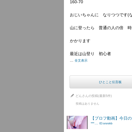
160-70
おじいちゃんに　なりつつです(な
山に登ったら　普通の人の倍　時
かかります
最近は山登り　初心者
...
全文表示
ひとこと伝言板
どんさんの投稿(最新5件)
投稿はありません
【プロフ動画】今日の
ー...
ID:srsrskb