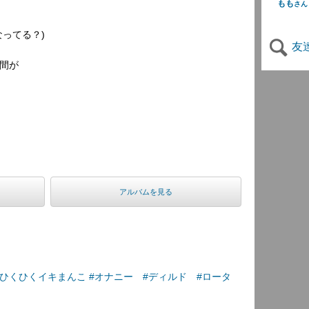
もも
さん
ってる？)
友
間が
アルバムを見る
ひくひくイキまんこ #オナニー #ディルド #ロータ