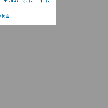
すいDX
るる
はる
さん
さん
さん
達検索