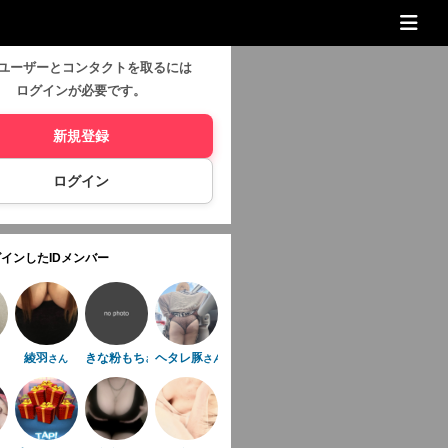
ユーザーとコンタクトを取るには
ログインが必要です。
新規登録
ログイン
インしたIDメンバー
綾羽
きな粉もち
ヘタレ豚
さん
さん
さん