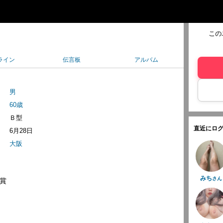
この
ライン
伝言板
アルバム
男
60歳
Ｂ型
直近にログ
6月28日
大阪
みち
さん
賞