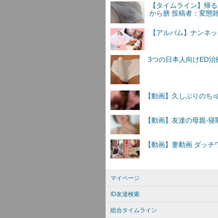
【タイムライン】帰る
から膀 投稿者：変態
【アルバム】ナンネットI
マイページ
ID友達検索
総合タイムライン