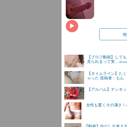
他
【プロフ動画】しても
見られるって実...
ID:t
【タイムライン】たく
ゃった 投稿者：もん
【アルバム】ナンネットI