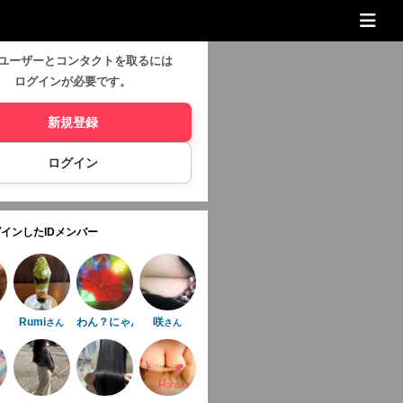
ユーザーとコンタクトを取るには
ログインが必要です。
新規登録
ログイン
インしたIDメンバー
Rumi
わん？にゃん
咲
さん
さん
さん