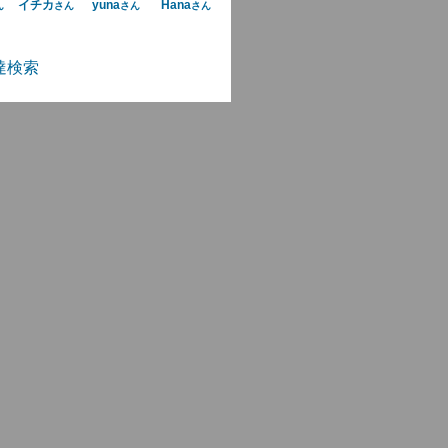
イチカ
yuna
Hana
ん
さん
さん
さん
達検索