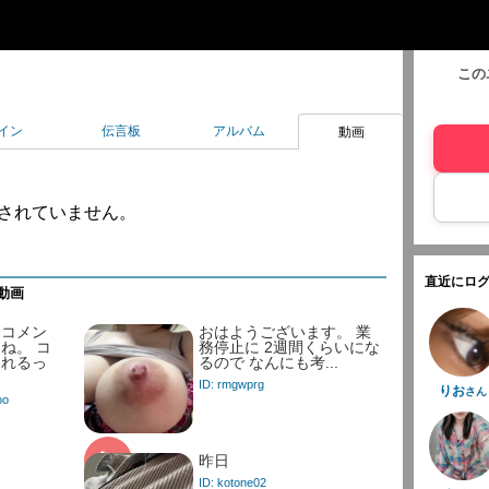
この
イン
伝言板
アルバム
動画
されていません。
直近にログ
動画
、コメン
おはようございます。 業
ね。 コ
務停止に 2週間くらいにな
られるっ
るので なんにも考...
ID: rmgwprg
りお
さん
oo
昨日
ID: kotone02