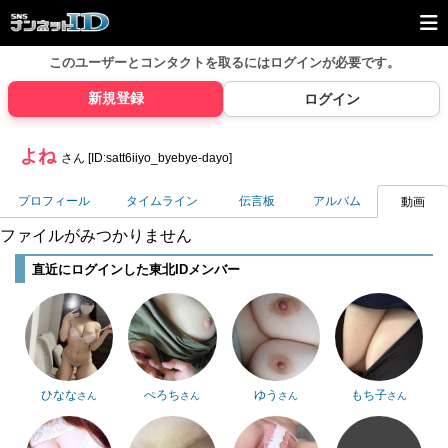
このユーザーとコンタクトを取るには
ログインが必要です。
新規登録
ログイン
よね
さん [ID:satt6iiyo_byebye-dayo]
プロフィール
タイムライン
伝言板
アルバム
動画
ファイルがみつかりません
直近にログインした東北IDメンバー
ひなな
ぺろち
ゆう
もち子
さん
さん
さん
さん