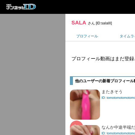
SALA
さん [ID:salalll]
プロフィール
タイムラ
プロフィール動画はまだ登録
他のユーザーの新着プロフィール
またきそう
ID: tomotomotomotom
なんか中途半端だ
ID: tomotomotomotom