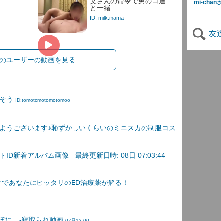
父さんの命令で男のコ達
mi-chan
と一緒...
ID: milk.mama
友
のユーザーの動画を見る
きそう
ID:tomotomotomotomoo
ようございます♪恥ずかしいくらいのミニスカの制服コス
D新着アルバム画像 最終更新日時: 08日 07:03:44