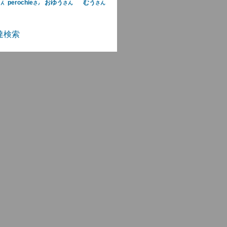
perochie
おゆう
むう
さん
さん
さん
さん
達検索