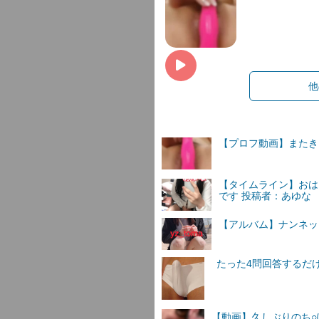
他
【プロフ動画】また
【タイムライン】おは
です 投稿者：あゆな
【アルバム】ナンネットI