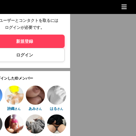
ユーザーとコンタクトを取るには
ログインが必要です。
新規登録
ログイン
インしたIDメンバー
詩織
あみ
はる
さん
さん
さん