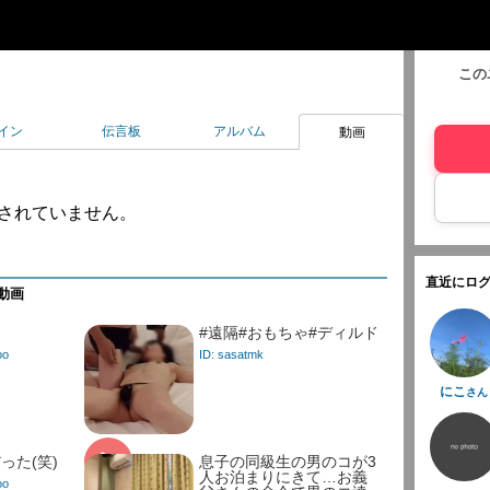
この
イン
伝言板
アルバム
動画
されていません。
直近にログ
動画
#遠隔#おもちゃ#ディルド
oo
ID: sasatmk
にこ
さん
った(笑)
息子の同級生の男のコが3
人お泊まりにきて…お義
oo