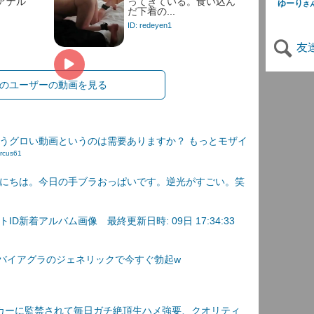
アナル
ってきている。食い込ん
ゆーり
さ
だ下着の...
ID: redeyen1
友
のユーザーの動画を見る
うグロい動画というのは需要ありますか？ もっとモザイ
rcus61
にちは。今日の手ブラおっぱいです。逆光がすごい。笑
D新着アルバム画像 最終更新日時: 09日 17:34:33