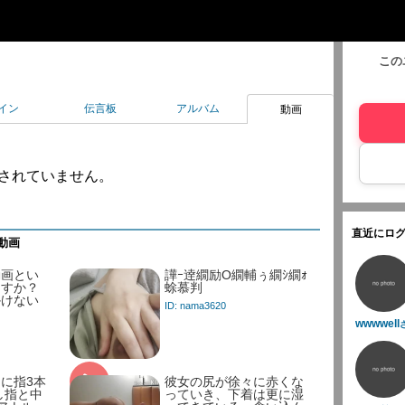
この
イン
伝言板
アルバム
動画
されていません。
直近にログ
動画
動画とい
譁ｰ逹繝励Ο繝輔ぅ繝ｼ繝ｫ
ますか？
蜍慕判
かけない
ID: nama3620
wwwwell
に指3本
彼女の尻が徐々に赤くな
し指と中
っていき、下着は更に湿