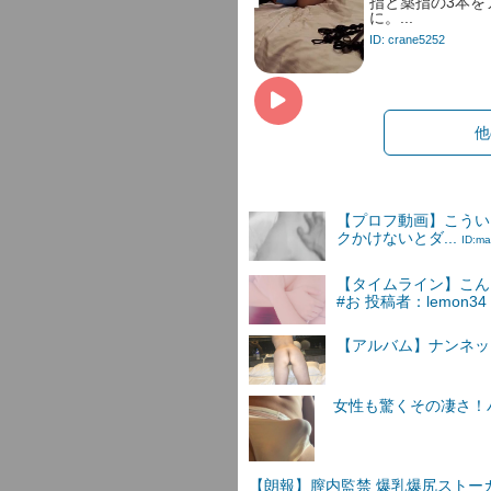
指と薬指の3本を
に。...
ID: crane5252
他
【プロフ動画】こうい
クかけないとダ...
ID:ma
【タイムライン】こん
#お 投稿者：lemon34
【アルバム】ナンネットI