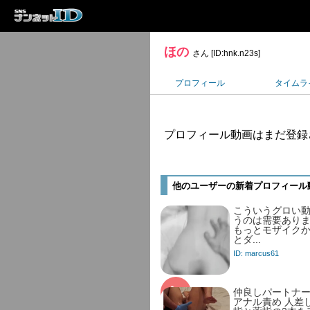
ほの
さん [ID:hnk.n23s]
プロフィール
タイムラ
プロフィール動画はまだ登録
他のユーザーの新着プロフィール
こういうグロい
うのは需要あり
もっとモザイク
とダ...
ID: marcus61
仲良しパートナー
アナル責め 人差