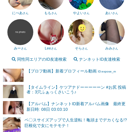
にべあ
もも
やよい
あい
さん
さん
さん
さん
みー
Lee
そら
みみ
さん
さん
さん
さん
同性同エリアのID友達検索
ナンネットID友達検索
【プロフ動画】新着プロフィール動画
ID:expose_m
【タイムライン】ケツアナドーーーーーン #お尻 投稿
者：3穴ふぁっくさいこう♪
【アルバム】ナンネットID新着アルバム画像 最終更
新日時: 08日 03:03:10