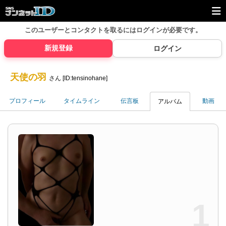
このユーザーとコンタクトを取るには
ログインが必要です。
新規登録
ログイン
天使の羽
さん [ID:tensinohane]
プロフィール
タイムライン
伝言板
動画
アルバム
1