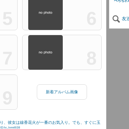
ぺろち
さ
5
6
友
7
8
9
新着アルバム画像
り、彼女は線香花火が一番のお気入り。でも、すぐに玉
.
ID:hr_hrm4638