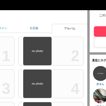
この
ライン
伝言板
アルバム
1
2
直近にログ
3
4
か
さん