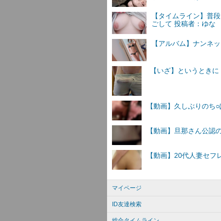
【タイムライン】普段
ごして 投稿者：ゆな
【アルバム】ナンネットI
マイページ
ID友達検索
総合タイムライン