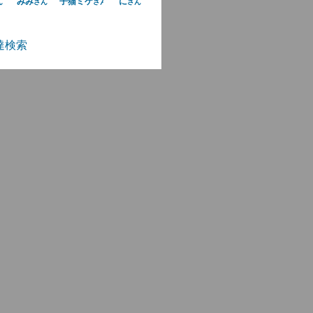
みみ
子猫ミケ
に
ん
さん
さん
さん
達検索