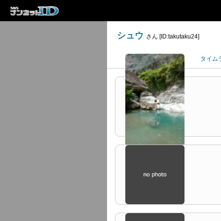
シュウ
さん [ID:takutaku24]
プロフィール
タイム