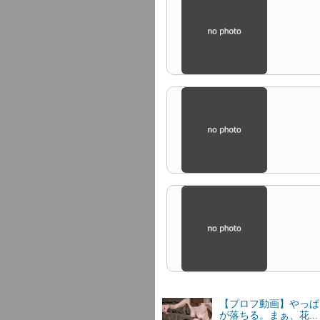
【プロフ動画】やっぱ
が落ちる。まぁ、花..