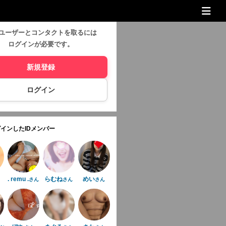
ユーザーとコンタクトを取るには
ログインが必要です。
新規登録
ログイン
インしたIDメンバー
. remu .
らむね
めい
さん
さん
さん