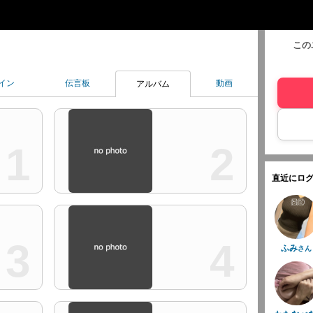
この
イン
伝言板
動画
アルバム
1
2
直近にログ
3
4
ふみ
さん