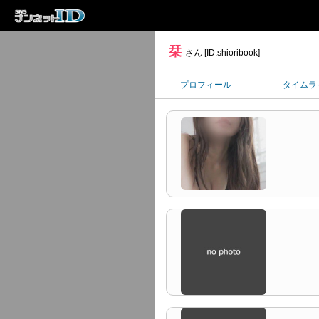
栞
さん [ID:shioribook]
プロフィール
タイムラ