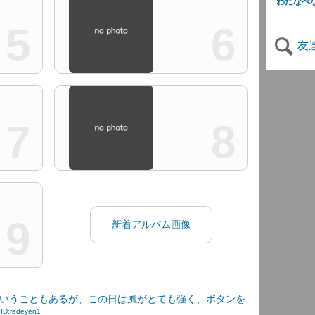
わたなべ
5
6
友
7
8
9
新着アルバム画像
いうこともあるが、この日は風がとても強く、ボタンを
.
ID:redeyen1