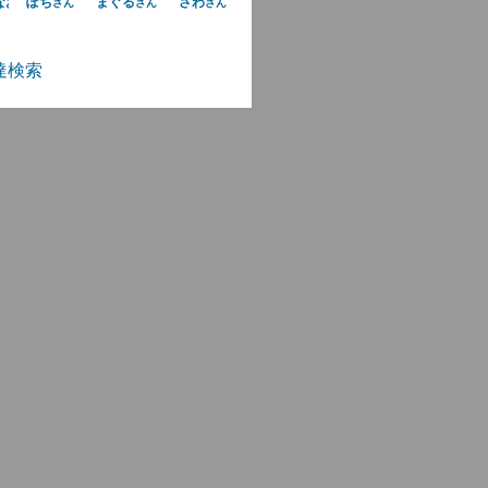
なおみ
ぽち
まぐる
さわ
さん
さん
さん
さん
達検索