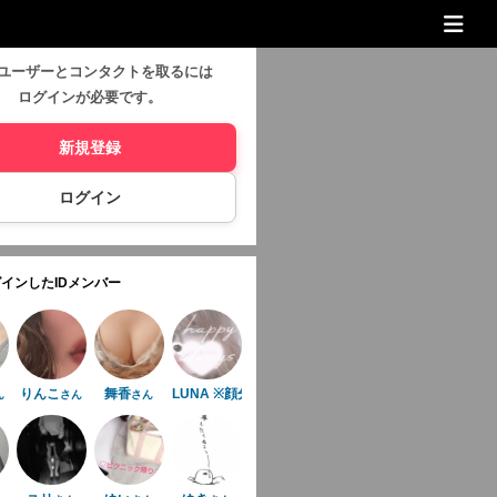
ユーザーとコンタクトを取るには
ログインが必要です。
新規登録
ログイン
インしたIDメンバー
りんこ
舞香
LUNA ※顔分かんない人には返信しません。
ん
さん
さん
さん