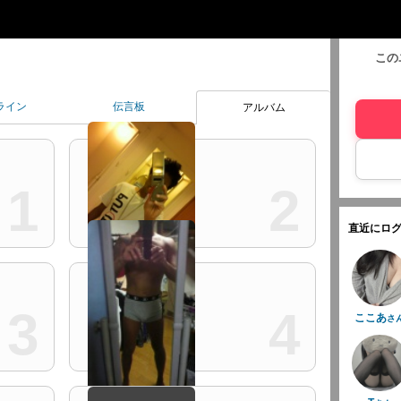
この
ライン
伝言板
アルバム
1
2
直近にログ
3
4
ここあ
さ