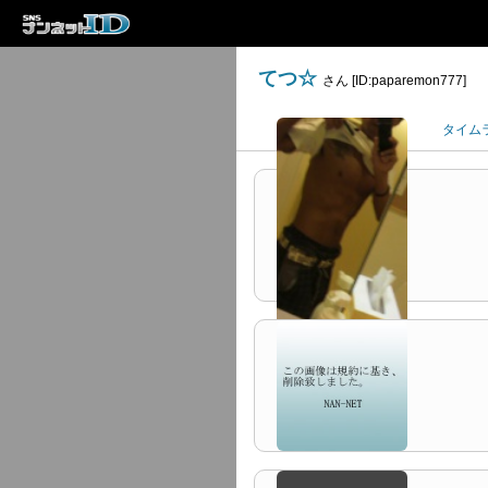
てつ☆
さん [ID:paparemon777]
プロフィール
タイム