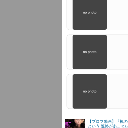
【プロフ動画】『楓の
という 連絡があ...
ID:k