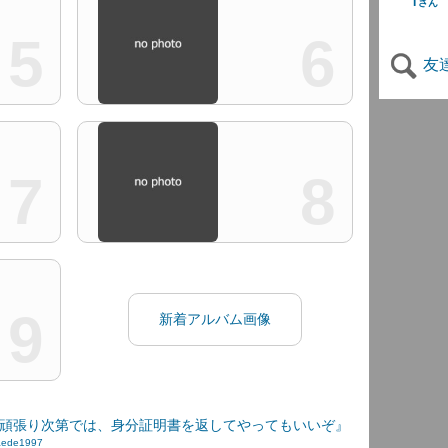
T
さん
5
6
友
7
8
9
新着アルバム画像
頑張り次第では、身分証明書を返してやってもいいぞ』
aede1997