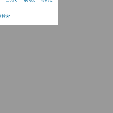
ユリ
ゆい
ゆき
さん
さん
さん
達検索