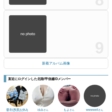
9
新着アルバム画像
直近にログインした北陸/甲信越IDメンバー
愛衣(再度お休み
ゆみ
もよ
wwwwell
さん
さん
さん