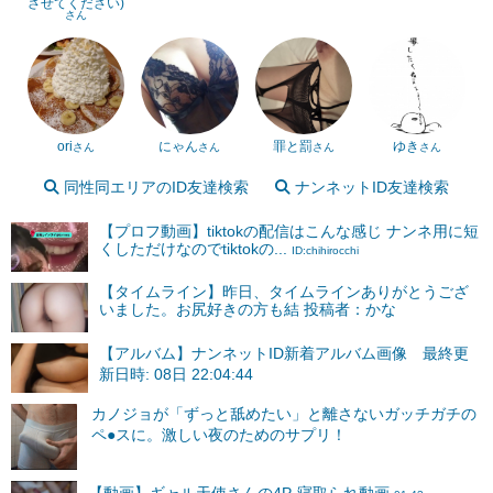
させてください)
さん
ori
にゃん
罪と罰
ゆき
さん
さん
さん
さん
同性同エリアのID友達検索
ナンネットID友達検索
【プロフ動画】tiktokの配信はこんな感じ ナンネ用に短
くしただけなのでtiktokの...
ID:chihirocchi
【タイムライン】昨日、タイムラインありがとうござ
いました。お尻好きの方も結 投稿者：かな
【アルバム】ナンネットID新着アルバム画像 最終更
新日時: 08日 22:04:44