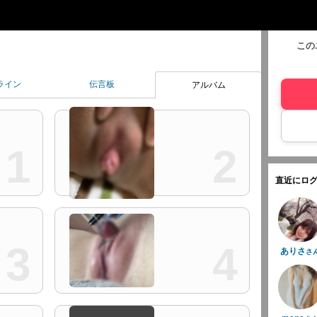
この
ライン
伝言板
アルバム
1
2
直近にログ
3
4
ありさ
さ