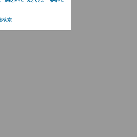
S様とM
みどり
優香
ん
さん
さん
さん
達検索