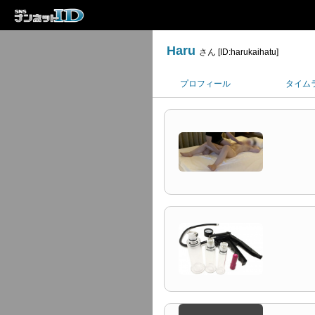
Haru
さん [ID:harukaihatu]
プロフィール
タイム