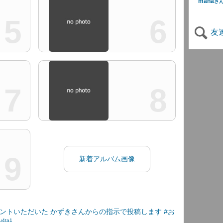
mana
さ
5
6
友
7
8
9
新着アルバム画像
ントいただいた かずきさんからの指示で投稿します #お
u4ta1