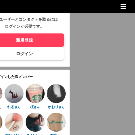
ユーザーとコンタクトを取るには
ログインが必要です。
新規登録
ログイン
インしたIDメンバー
れる
桜
かおり
ん
さん
さん
さん