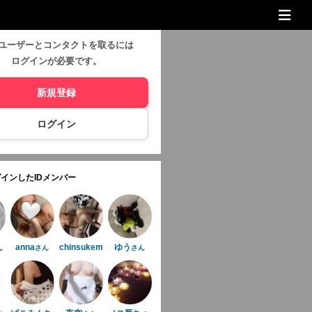
ユーザーとコンタクトを取るには
ログインが必要です。
新規登録
ログイン
インしたIDメンバー
anna
chinsukemansuke
ゆう
ん
さん
さん
さん