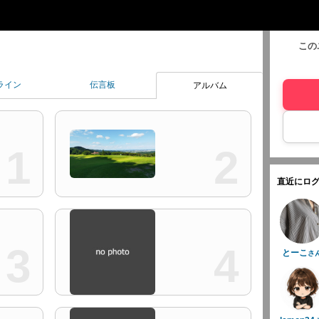
この
ライン
伝言板
アルバム
1
2
直近にログ
3
4
とーこ
さ