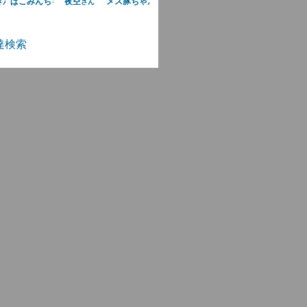
ぱこみんちゃん
夜空
メス豚ちゃん
さん
さん
さん
さん
達検索