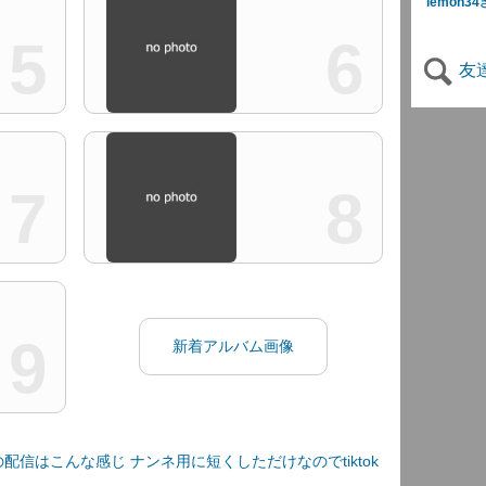
lemon34
5
6
友
7
8
9
新着アルバム画像
kの配信はこんな感じ ナンネ用に短くしただけなのでtiktok